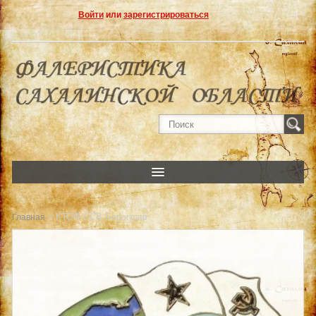
Войти
или
зарегистрироваться
» КТОФ ССВ Барограф
Главная