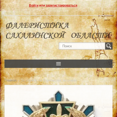
Войти
или
зарегистрироваться
» За службу на Курильских островах
Главная