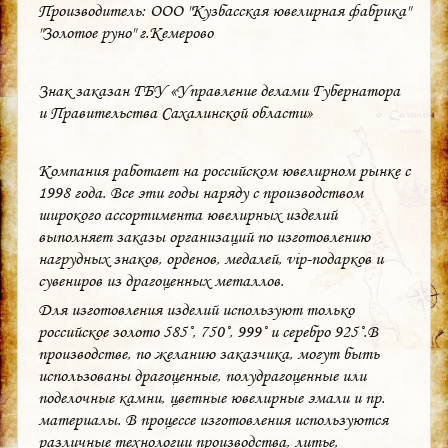
Производитель: ООО "Кузбасская ювелирная фабрика"
"Золотое руно" г.Кемерово
Знак заказан ГБУ «Управление делами Губернатора
и Правительства Сахалинской области»
Компания работает на российском ювелирном рынке с
1998 года. Все эти годы наряду с производством
широкого ассортимента ювелирных изделий
выполняет заказы организаций по изготовлению
нагрудных знаков, орденов, медалей, vip-подарков и
сувениров из драгоценных металлов.
Для изготовления изделий используют только
российское золото 585˚, 750˚, 999˚ и серебро 925˚.В
производстве, по желанию заказчика, могут быть
использованы драгоценные, полудрагоценные или
поделочные камни, цветные ювелирные эмали и пр.
материалы. В процессе изготовления используются
различные технологии производства, литье,