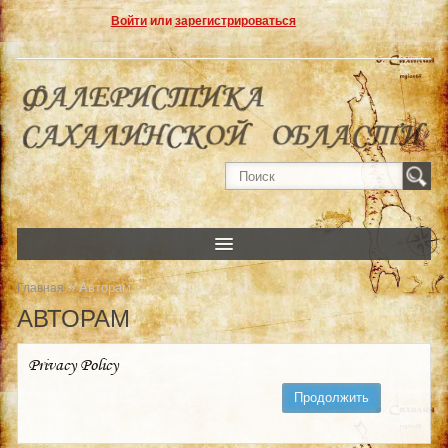
Войти
или
зарегистрироваться
» Авторам
Главная
АВТОРАМ
Privacy Policy
Продолжить