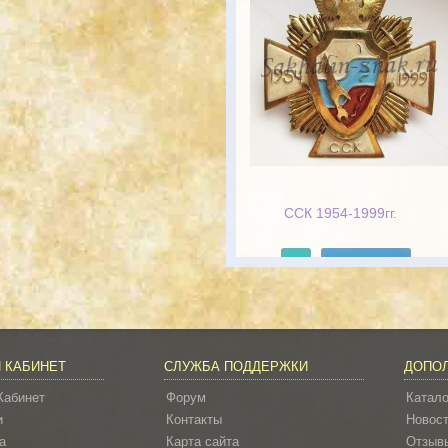
ССК 1954-1999гг.
Подробнее
 КАБИНЕТ
СЛУЖБА ПОДДЕРЖКИ
ДОПО
Кабинет
Форум
Катало
и
Контакты
Новос
а
Карта сайта
Отзывы