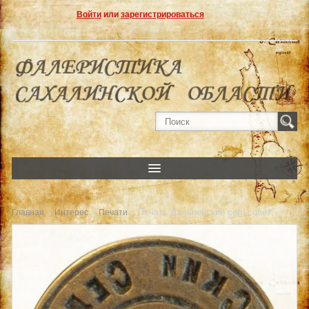
Войти
или
зарегистрироваться
»
»
» Печать Дальненский сельсовет
Главная
Интерес
Печати