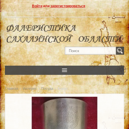
Войти
или
зарегистрироваться
»
»
» Бокал
Главная
Интерес
Посуда