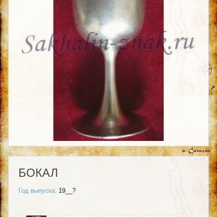
БОКАЛ
Год выпуска:
19__?