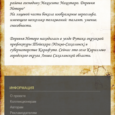
района господину Мацусита Мацутаро. Деревня
Ноторо"
На лицевой части бокала изображение иероглифа,
имеющего несколько толкований: талант, умение,
способности.
Деревня Ноторо находилась в уезде Рутака окружной
префектуры Тойехара (Южно-Сахалинск) в
губернаторстве Карафуто. Сейчас это село Кириллово
городского округа Анива Сахалинской области.
ИНФОРМАЦИЯ
О проекте
Коллекционерам
Авторам
Рекламодателям