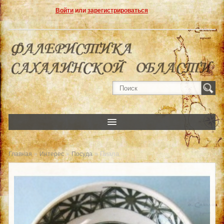
Войти
или
зарегистрироваться
»
»
» Пиала
Главная
Интерес
Посуда