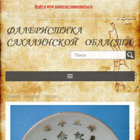
Войти
или
зарегистрироваться
»
»
» Пиала
Главная
Интерес
Посуда