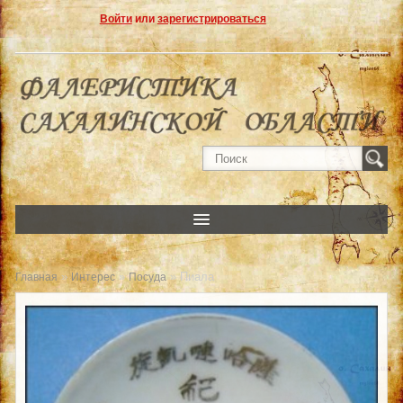
Войти
или
зарегистрироваться
»
»
» Пиала
Главная
Интерес
Посуда