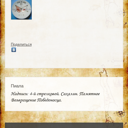
Поделиться
Пиала
Надпись:
4
-й стрелковой
, Сахалин.
Памятное
Возвращение
Победоносца
.