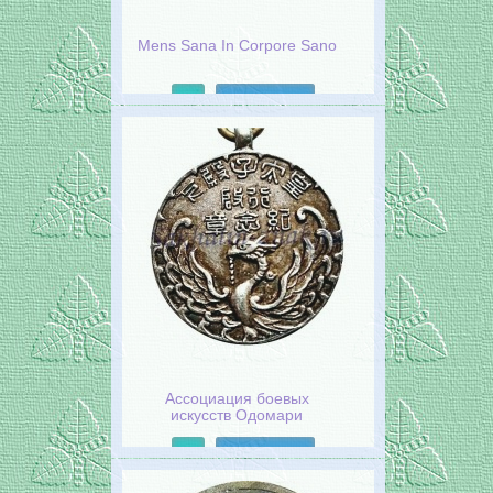
Mens Sana In Corpore Sano
Подробнее
Ассоциация боевых
искусств Одомари
Подробнее