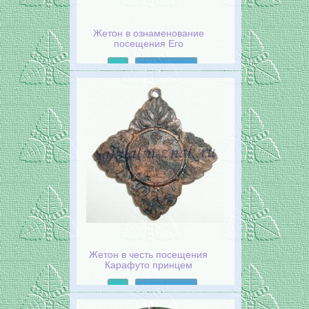
Жетон в ознаменование
посещения Его
Высочеством наследным
принцем Карафуто. Август
Подробнее
1925
Жетон в честь посещения
Карафуто принцем
Хирохито
Подробнее