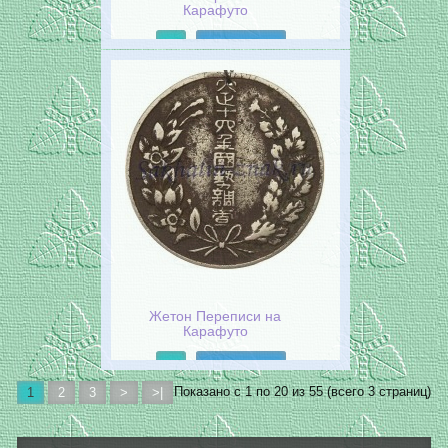
Карафуто
Подробнее
Жетон Переписи на
Карафуто
Подробнее
Показано с 1 по 20 из 55 (всего 3 страниц)
1
2
3
>
>|