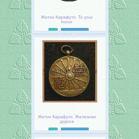
Жетон Карафуто. To your
honor
Подробнее
Жетон Карафуто. Железная
дорога
Подробнее