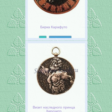
Бирка Карафуто
Подробнее
Визит наследного принца
Хирохито