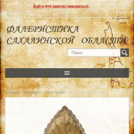
Войти
или
зарегистрироваться
»
»
» Кокарда пожарника
Главная
Карафуто
Аксессуары