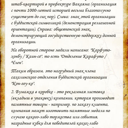
штаб-квартирой в префектуре Вакаяма (организация
с почти 1000-летней историей весьма благополучно
существует до сих пор). Слева: знак этой организации
с буддистской символикой (демонстрация религиозной
ориентации). Справа: общеяпонский знак,
демонстрирующий государственную поддержку данной
организации.
На оборотной стороне медали написано: "Карфуто-
хонбу / Каин-сё", то есть "Отделение Карафуто /
Член".
Таким образом, это нагрудный знак члена
сахалинского отделения буддистской организации
"Кон-гоу-ко".
2. Бумажка в коробке - это рекламная листовка
(вкладыш в упаковку) компании, которая производит
памятные товары - например, по заказу клиента,
компания может изготовить памятные медали по
случаю какого-либо торжества или события,
наградные кубки для победителей каких-либо