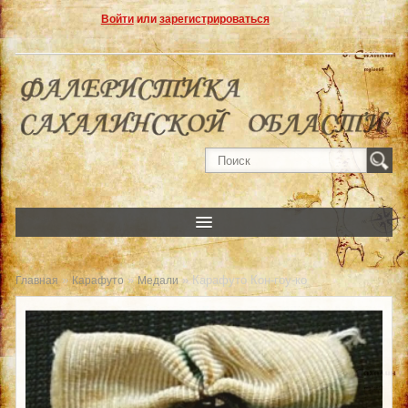
Войти
или
зарегистрироваться
»
»
» Карафуто Кон-гоу-ко
Главная
Карафуто
Медали