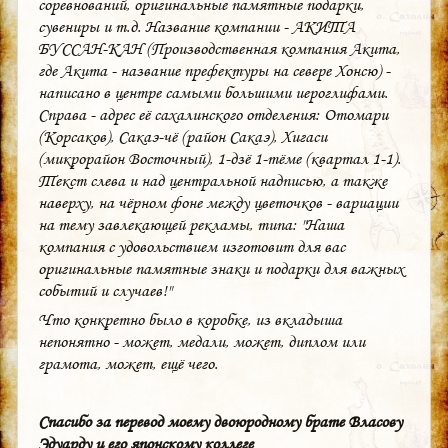
соревнований, оригинальные памятные подарки,
сувениры и т.д. Название компании - АКИТА
БУССАН-КАН (Производственная компания Акита,
где Акита - название префектуры на севере Хонсю) -
написано в центре самыми большими иероглифами.
Справа - адрес её сахалинского отделения: Отомари
(Корсаков), Сакаэ-чё (район Сакаэ), Хигаси
(микрорайон Восточный), 1-дзё 1-тёме (квартал 1-1).
Текст слева и над центральной надписью, а также
наверху, на чёрном фоне между цветочков - вариации
на тему завлекающей рекламы, типа: "Наша
компания с удовольствием изготовит для вас
оригинальные памятные знаки и подарки для важных
событий и случаев!"
Что конкретно было в коробке, из вкладыша
непонятно - может, медали, может, диплом или
грамота, может, ещё чего.
Спасибо за перевод моему двоюродному брате Власову
Эдуарду и его японскому коллеге