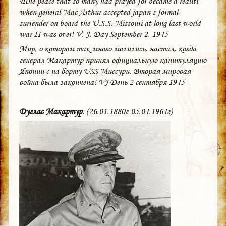
Тhe peace that so many had prayed for became a realiti
when general Mac Arthur accepted japan s formal
surrender on board the U.S.S. Missouri at long last world
war II was over! V. J. Day September 2, 1945
Мир, о котором так много молились, настал, когда
генерал Макартур принял официальную капитуляцию
Японии с на борту USS Миссури. Вторая мировая
война была закончена! VJ День 2 сентября 1945
Дуглас Макартур
. (26.01.1880г-05.04.1964г)