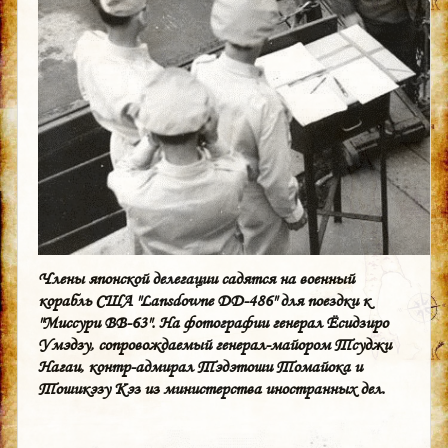
Члены японской делегации садятся на военный
корабль США "Lansdowne DD-486" для поездки к
"Миссури BB-63". На фотографии генерал Ёсидзиро
Умэдзу, сопровождаемый генерал-майором Тсуджи
Нагаи, контр-адмирал Тэдэтоши Томайока и
Тошикэзу Кэз из министерства иностранных дел.