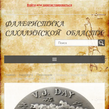
Войти
или
зарегистрироваться
»
»
» Медаль. Подписание
Главная
Карафуто
Персонали
капитуляции Японии. V.j.DAY 1945.