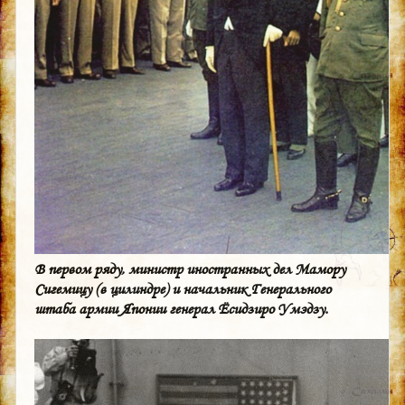
В первом ряду, министр иностранных дел Мамору
Сигемицу (в цилиндре) и начальник Генерального
штаба армии Японии генерал Ёсидзиро Умэдзу.