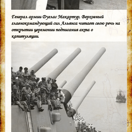
Генерал армии Дуглас Макартур, Верховный
главнокомандующий сил Альянса читает свою речь на
открытии церемонии подписания акта о
капитуляции.