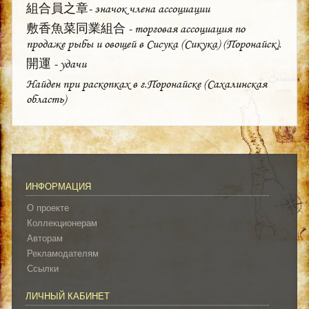
組合員之章- значок члена ассоциации
敷香魚菜同業組合 - торговая ассоциация по
продаже рыбы и овощей в Сисука (Сикука) (Поронайск).
開運 - удачи
Найден при раскопках в г.Поронайске (Сахалинская
область)
ИНФОРМАЦИЯ
О проекте
Коллекционерам
Авторам
Рекламодателям
Ссылки
ЛИЧНЫЙ КАБИНЕТ