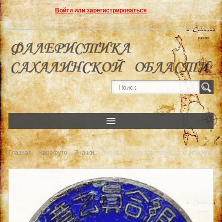
Войти
или
зарегистрироваться
»
»
» Значок члена торговой ассоциации в
Главная
Карафуто
Значки
Сикука