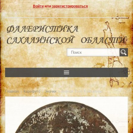
Войти
или
зарегистрироваться
»
»
» Значок Того Хэйхатиро
Главная
Карафуто
Значки