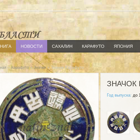
КНИГА
НОВОСТИ
САХАЛИН
КАРАФУТО
ЯПОНИЯ
»
»
» Значок Карафуто
вная
Карафуто
Значки
ЗНАЧОК 
Год выпуска:
до 