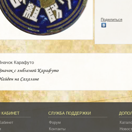
Поделиться
Значок Карафуто
Значок с эмблемой Карафуто
Найден на Сахалине
 КАБИНЕТ
СЛУЖБА ПОДДЕРЖКИ
ДОПО
Кабинет
Форум
Катало
и
Контакты
Новос