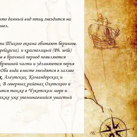
что данный вид птиц гнездится на
шел.
сти Тихого океана обитают берингов,
elagicus), и краснолицый (Ph. urile)
ов в брачный период появляются
 брюшной части и удлиняются перья
Оба вида вместе гнездятся в заливе
х
, Алеутских, Командорских и
 В северных районах Охотского и
дится также в Чукотском море и
 также уже упоминавшийся ушастый