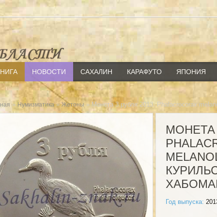
КНИГА
НОВОСТИ
САХАЛИН
КАРАФУТО
ЯПОНИЯ
»
»
» Монета 3 рубля 2013. Phalacrocorax melan
вная
Нумизматика
Жетоны
МОНЕТА 
PHALAC
MELANO
КУРИЛЬС
ХАБОМА
Год выпуска:
201