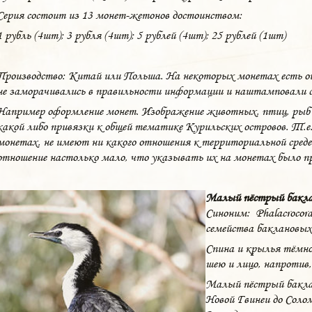
Серия состоит из 13 монет-жетонов достоинством:
1 рубль (4шт); 3 рубля (4шт); 5 рублей (4шт); 25 рублей (1шт)
Производство: Китай или Польша. На некоторых монетах есть ош
не заморачивались в правильности информации и наштамповали се
Например оформление монет. Изображение животных, птиц, рыб 
какой либо привязки к общей тематике Курильских островов. Т.е
монетах, не имеют ни какого отношения к территориальной среде
отношение настолько мало, что указывать их на монетах было пр
Малый пёстрый бакл
Синоним: Phalacrocora
семейства баклановых
Спина и крылья тёмно
шею и лицо, напротив,
Малый пёстрый бакла
Новой Гвинеи до Соло