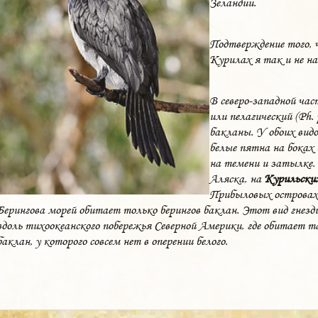
Зеландии.
Подтверждение того, 
Курилах я так и не на
В северо-западной ча
или пелагический (Ph. p
бакланы. У обоих вид
белые пятна на боках
на темени и затылке. 
Аляска, на
Курильски
Прибыловых островах.
Берингова морей обитает только берингов баклан. Этот вид гнез
вдоль тихоокеанского побережья Северной Америки, где обитает
баклан, у которого совсем нет в оперении белого.