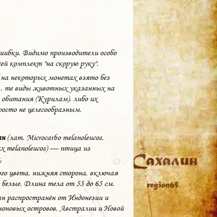
ибки. Видимо производители особо
й комплект "на скорую руку".
на некоторых монетах взято без
., те виды животных указанных на
 обитания (Курилам), либо их
осто не целесообразным.
ан
(лат.
Microcarbo melanoleucos
.
x melanoleucos) — птица из
.
го цвета, нижняя сторона, включая
 белые. Длина тела от 55 до 65 см.
н распространён от Индонезии и
моновых островов, Австралии и Новой