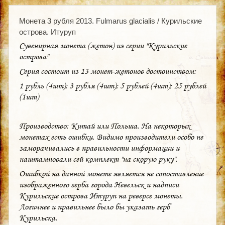
Монета 3 рубля 2013. Fulmarus glacialis / Курильские
острова. Итуруп
Сувенирная монета (жетон) из серии "Курильские
острова"
Серия состоит из 13 монет-жетонов достоинством:
1 рубль (4шт); 3 рубля (4шт); 5 рублей (4шт); 25 рублей
(1шт)
Производство: Китай или Польша. На некоторых
монетах есть ошибки. Видимо производители особо не
заморачивались в правильности информации и
наштамповали сей комплект "на скорую руку".
Ошибкой на данной монете является не сопоставление
изображенного герба города Невельск и надписи
Курильские острова Итуруп на реверсе монеты.
Логичнее и правильнее было бы указать герб
Курильска.