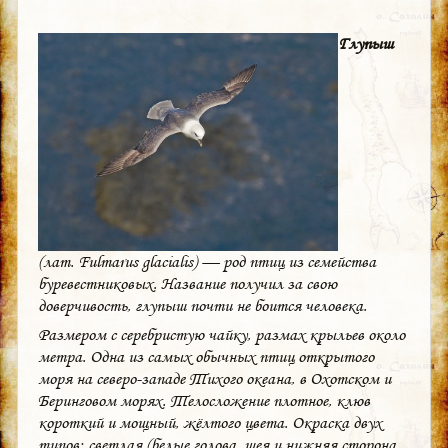
Глупыш
(лат.
Fulmarus glacialis
) — род птиц из семейства
буревестниковых. Название получил за свою
доверчивость, глупыш почти не боится человека.
Размером с серебристую чайку, размах крыльев около
метра. Одна из самых обычных птиц открытого
моря на северо-западе Тихого океана, в Охотском и
Беринговом морях. Телосложение плотное, клюв
короткий и мощный, жёлтого цвета. Окраска двух
типов: светлая (белые голова, шея и нижняя сторона