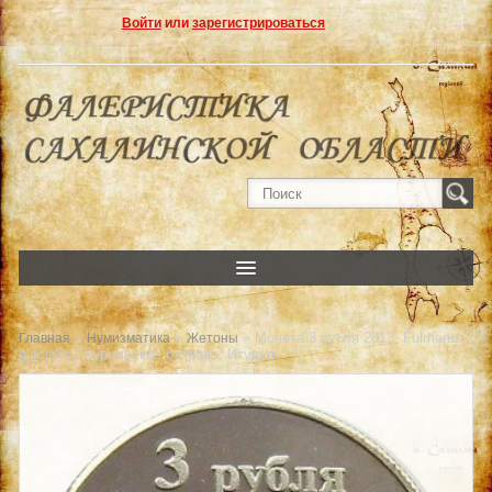
Войти
или
зарегистрироваться
»
»
» Монета 3 рубля 2013. Fulmarus
Главная
Нумизматика
Жетоны
glacialis / Курильские острова. Итуруп