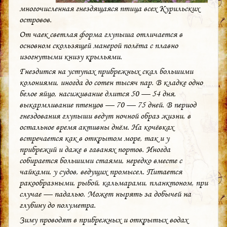
многочисленная гнездящаяся птица всех Курильских
островов.
От чаек светлая форма глупыша отличается в
основном скользящей манерой полёта с плавно
изогнутыми книзу крыльями.
Гнездится на уступах прибрежных скал большими
колониями, иногда до сотен тысяч пар. В кладке одно
белое яйцо, насиживание длится 50 — 54 дня,
выкармливание птенцов — 70 — 75 дней. В период
гнездования глупыши ведут ночной образ жизни, в
остальное время активны днём. На кочёвках
встречается как в открытом море, так и у
прибрежий и даже в гаванях портов. Иногда
собирается большими стаями, нередко вместе с
чайками, у судов, ведущих промысел. Питается
ракообразными, рыбой, кальмарами, планктоном, при
случае — падалью. Может нырять за добычей на
глубину до полуметра.
Зиму проводят в прибрежных и открытых водах