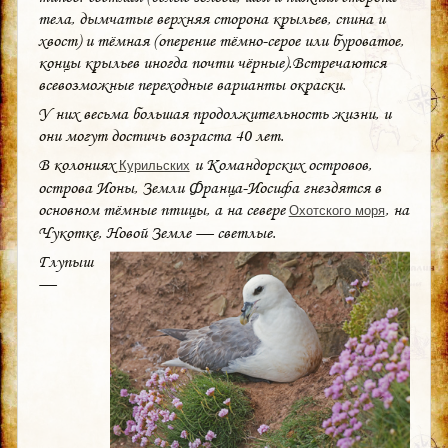
тела, дымчатые верхняя сторона крыльев, спина и
хвост) и тёмная (оперение тёмно-серое или буроватое,
концы крыльев иногда почти чёрные).Встречаются
всевозможные переходные варианты окраски.
У них весьма большая продолжительность жизни, и
они могут достичь возраста 40 лет.
В колониях
и Командорских островов,
Курильских
острова Ионы, Земли Франца-Иосифа гнездятся в
основном тёмные птицы, а на севере
, на
Охотского моря
Чукотке, Новой Земле — светлые.
Глупыш
—