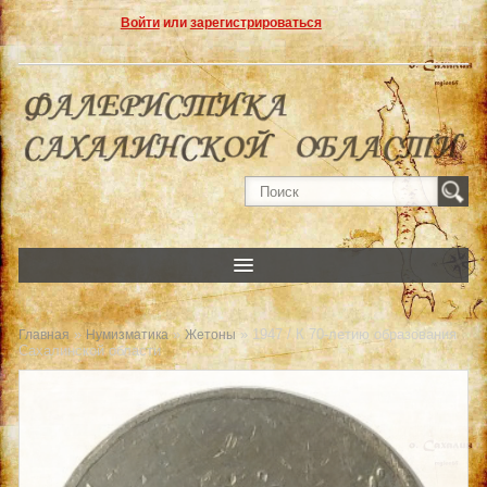
Войти
или
зарегистрироваться
»
»
» 1947 / К 70-летию образования
Главная
Нумизматика
Жетоны
Сахалинской области