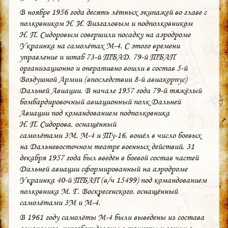
В ноябре 1956 года десять лётных экипажей во главе с
полковником Н. И. Визгаловым и подполковником
Н. П. Сидоровым совершили посадку на аэродроме
Украинка на самолётах М-4. С этого времени
управление и штаб 73-й ТБАД, 79-й ТБАП
организационно и оперативно вошли в состав 5-й
Воздушной Армии (впоследствии 8-й авиакорпус)
Дальней Авиации. В начале 1957 года 79-й тяжёлый
бомбардировочный авиационный полк Дальней
Авиации под командованием подполковника
Н. П. Сидорова, оснащённый
самолётами 3М, М-4 и Ту-16, вошёл в число боевых
на Дальневосточном театре военных действий. 31
декабря 1957 года был введён в боевой состав частей
Дальней авиации сформированный на аэродроме
Украинка 40-й ТБАП (в/ч 15499) под командованием
полковника М. Г. Воскресенского, оснащённый
самолётами 3М и М-4.
В 1961 году самолёты М-4 были выведены из состава