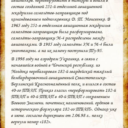
авиаполков, переоборудованы в танкеры и вошли в
состав созданной 251-й отдельной авиационной
эскадрильи самолётов-заправщиков под
командованием подполковника Д. Т. Моисеенко. В
1965 году 251-я отдельная авиационная эскадрилья
самолётов-заправщиков была расформирована,
самолёты-заправщики М-4 распределены между
авиаполками. В 1985 году самолёты 3М и М-4 были
уничтожены, а на их замену поступили Ту-95.
В 1998 году на аэродром Украинка, в связи с
начавшейся войной в Чеченской республике, из
Моздока перебазирован 182-й гвардейский тяжёлый
бомбардировочный авиационный Севастопольско-
Берлинский Краснознамённый полк, и влился в состав
40-го ТБАП. Приказ гласил «переформировать 182-й
ТБАП и 40-й ТБАП в 40-й ТБАП с сохранением
Боевого Знамени, почетных наименований, орденов и
исторического формуляра 182-го ТБАП». Однако уже
в июне, согласно директивы от 2.06.98 г., полку
вернули номер «182».