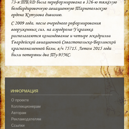
73-я ТБАД была переформирована в 326-ю тяжёлую
бомбардировочную авиационную Тарнопольскую
ордена Кутузова дивизию.
С 2009 года, после очередного реформирования
вооруженных сил, на аэродроме Украинка
располагаются командование и четыре эскадрильи
Гвардейской авиационной Севастопольско-Берлинской
краснознаменной базы, в/ч 75715. Летом 2015 года
были потеряны два Ту-95МС.
ИНФОРМАЦИЯ
О проекте
Коллекционерам
Авторам
Рекламодателям
Ссылки