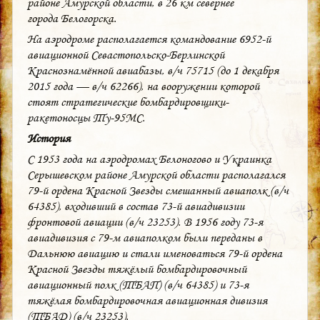
районе Амурской области, в 26 км севернее
города Белогорска.
На аэродроме располагается командование 6952-й
авиационной Севастопольско-Берлинской
Краснознамённой авиабазы, в/ч 75715 (до 1 декабря
2015 года — в/ч 62266), на вооружении которой
стоят стратегические бомбардировщики-
ракетоносцы Ту-95МС.
История
С 1953 года на аэродромах Белоногово и Украинка
Серышевском районе Амурской области располагался
79-й ордена Красной Звезды смешанный авиаполк (в/ч
64385), входивший в состав 73-й авиадивизии
фронтовой авиации (в/ч 23253). В 1956 году 73-я
авиадивизия с 79-м авиаполком были переданы в
Дальнюю авиацию и стали именоваться 79-й ордена
Красной Звезды тяжёлый бомбардировочный
авиационный полк (ТБАП) (в/ч 64385) и 73-я
тяжёлая бомбардировочная авиационная дивизия
(ТБАД) (в/ч 23253).