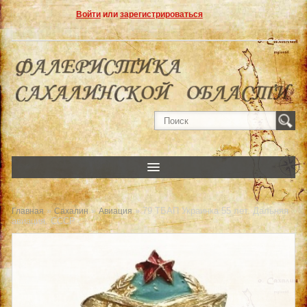
Войти
или
зарегистрироваться
»
»
» 79 ТБАП Украинка 55 лет. Дальняя
Главная
Сахалин
Авиация
авиация. СССР