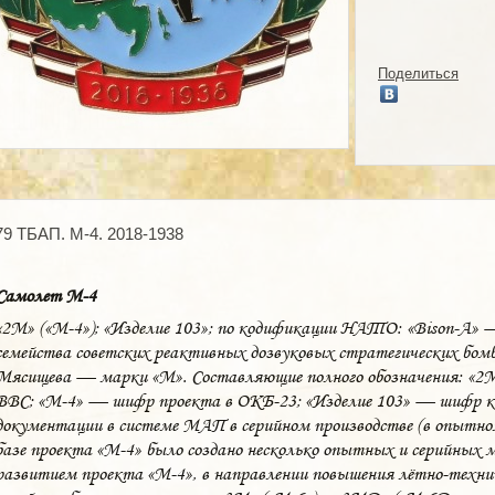
Поделиться
79 ТБАП. М-4. 2018-1938
Самолет М-4
«2М» («М-4»); «Изделие 103»; по кодификации НАТО: «Bison-А» —
семейства советских реактивных дозвуковых стратегических бо
Мясищева — марки «М». Составляющие полного обозначения: «2М»
ВВС; «М-4» — шифр проекта в ОКБ-23; «Изделие 103» — шифр к
документации в системе МАП в серийном производстве (в опытном
базе проекта «М-4» было создано несколько опытных и серийных
развитием проекта «М-4», в направлении повышения лётно-техни