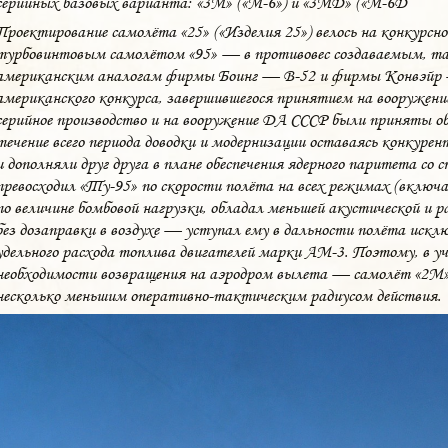
серийных базовых варианта: «3М» («М-6») и «3МД» («М-6Д
Проектирование самолёта «25» («Изделия 25») велось на конкурсной
турбовинтовым самолётом «95» — в противовес создаваемым, так
американским аналогам фирмы Боинг — B-52 и фирмы Конвэйр 
американского конкурса, завершившегося принятием на вооружен
серийное производство и на вооружение ДА СССР были приняты о
течение всего периода доводки и модернизации оставаясь конкур
и дополняли друг друга в плане обеспечения ядерного паритета с
превосходил «Ту-95» по скорости полёта на всех режимах (включа
по величине бомбовой нагрузки, обладал меньшей акустической и 
без дозаправки в воздухе — уступал ему в дальности полёта искл
удельного расхода топлива двигателей марки АМ-3. Поэтому, в у
необходимости возвращения на аэродром вылета — самолёт «2М»,
несколько меньшим оперативно-тактическим радиусом действия.