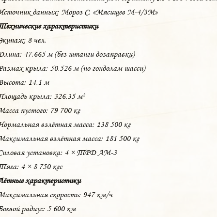
Источник данных: Мороз С. «Мясищев М-4/3М»
Технические характеристики
Экипаж: 8 чел.
Длина: 47,665 м (без штанги дозаправки)
Размах крыла: 50,526 м (по гондолам шасси)
Высота: 14,1 м
Площадь крыла: 326,35 м²
Масса пустого: 79 700 кг
Нормальная взлётная масса: 138 500 кг
Максимальная взлётная масса: 181 500 кг
Силовая установка: 4 × ТРД АМ-3
Тяга: 4 × 8 750 кгс
Лётные характеристики
Максимальная скорость: 947 км/ч
Боевой радиус: 5 600 км