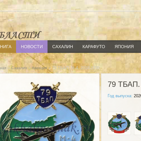
КНИГА
НОВОСТИ
САХАЛИН
КАРАФУТО
ЯПОНИЯ
»
»
» 79 ТБАП. М-4. 2018-1938
вная
Сахалин
Авиация
79 ТБАП.
Год выпуска:
202