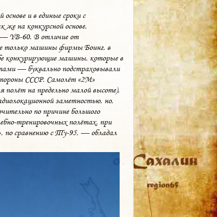
 основе и в единые сроки с
 же на конкурсной основе,
— YB-60. В отличие от
ие только машины фирмы Боинг, в
бе конкурирующие машины, которые в
ентами — буквально подстраховывали
о стороны СССР. Самолёт «2М»
я полёт на предельно малой высоте),
радиолокационной заметностью, но,
ючительно по причине большого
чебно-тренировочных полётах, при
 по сравнению с Ту-95, — обладал