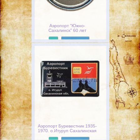
Аэропорт "Южно-
Сахалинск" 60 лет
Подробнее
Аэропорт Буревестник 1935-
1970. о.Итуруп Сахалинская
обл.