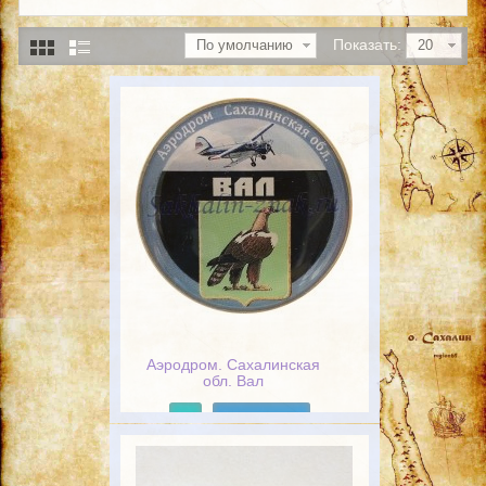
Показать:
По умолчанию
20
Аэродром. Сахалинская
обл. Вал
Подробнее