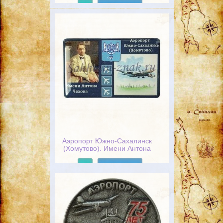
Подробнее
Аэропорт Южно-Сахалинск
(Хомутово). Имени Антона
Чехова
Подробнее