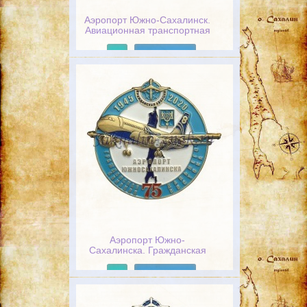
Аэропорт Южно-Сахалинск.
Авиационная транспортная
безопасность
Подробнее
Аэропорт Южно-
Сахалинска. Гражданская
авиация Дальнего Востока
75 лет. 1945-2020
Подробнее