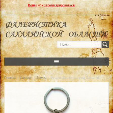
Войти
или
зарегистрироваться
»
»
» Брелок Держи курс на Сахалин
Главная
Сахалин
Брелки