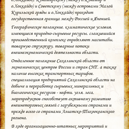
о.Хоккайдо) и Советскому (между островами Малой
Курильской гряды и о.Хоккайдо) проходит
государственная граница между Россией и Японией.
Географическое положение, климатические условия,
имеющиеся природно-сырьевые ресурсы, сложившийся
производственный комплекс определяют масштабы,
товарную структуру, товарные потоки
внешнеэкономической деятельности области.
Отдаленное положение Сахалинской области от
экономических центров России и стран СНГ, а также
наличие высоких транспортных тарифов,
специализация предприятий Сахалинской области на
добыче и переработке сырьевых минеральных и
биологических ресурсов - нефти, угля, леса,
морепродуктов способствует активному развитию
внешнеторговых связей с зарубежными странами и
прежде всего со странами Азиатско-Тихоокеанского
региона.
В ходе организационно-штатных мероприятий и