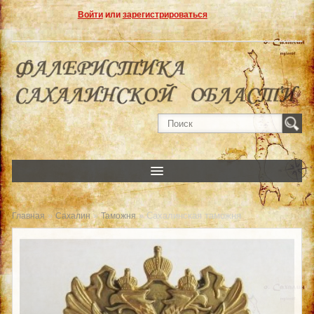
Войти
или
зарегистрироваться
»
»
» Сахалинская таможня
Главная
Сахалин
Таможня