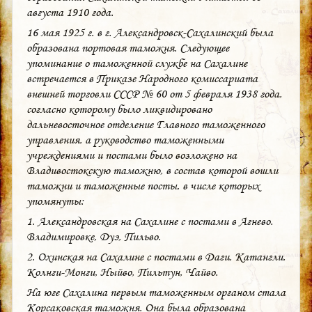
августа 1910 года.
16 мая 1925 г. в г. Александровск-Сахалинский была
образована портовая таможня. Следующее
упоминание о таможенной службе на Сахалине
встречается в Приказе Народного комиссариата
внешней торговли СССР № 60 от 5 февраля 1938 года,
согласно которому было ликвидировано
дальневосточное отделение Главного таможенного
управления, а руководство таможенными
учреждениями и постами было возложено на
Владивостокскую таможню, в состав которой вошли
таможни и таможенные посты, в числе которых
упомянуты:
1. Александровская на Сахалине с постами в Агнево.
Владимировке, Дуэ, Пильво.
2. Охинская на Сахалине с постами в Даги, Катангли,
Колнги-Монги, Ныйво, Пильтун, Чайво.
На юге Сахалина первым таможенным органом стала
Корсаковская таможня. Она была образована