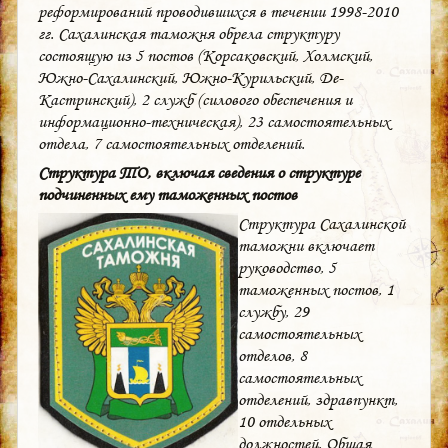
реформирований проводившихся в течении 1998-2010
гг. Сахалинская таможня обрела структуру
состоящую из 5 постов (Корсаковский, Холмский,
Южно-Сахалинский, Южно-Курильский, Де-
Кастринский), 2 служб (силового обеспечения и
информационно-техническая), 23 самостоятельных
отдела, 7 самостоятельных отделений.
Cтруктура ТО, включая сведения о структуре
подчиненных ему таможенных постов
Структура Сахалинской
таможни включает
руководство, 5
таможенных постов, 1
службу, 29
самостоятельных
отделов, 8
самостоятельных
отделений, здравпункт,
10 отдельных
должностей. Общая