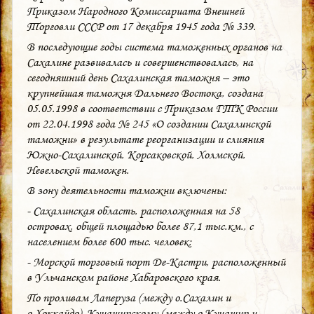
Приказом Народного Комиссариата Внешней
Торговли СССР от 17 декабря 1945 года № 339.
В последующие годы система таможенных органов на
Сахалине развивалась и совершенствовалась, на
сегодняшний день Сахалинская таможня – это
крупнейшая таможня Дальнего Востока, создана
05.05.1998 в соответствии с Приказом ГТК России
от 22.04.1998 года № 245 «О создании Сахалинской
таможни» в результате реорганизации и слияния
Южно-Сахалинской, Корсаковской, Холмской,
Невельской таможен.
В зону деятельности таможни включены:
- Сахалинская область, расположенная на 58
островах, общей площадью более 87,1 тыс.км., с
населением более 600 тыс. человек;
- Морской торговый порт Де-Кастри, расположенный
в Ульчанском районе Хабаровского края.
По проливам Лаперуза (между о.Сахалин и
о.Хоккайдо), Кунаширскому (между о.Кунашир и