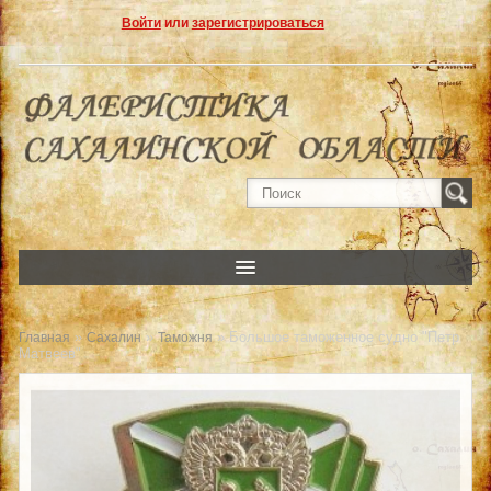
Войти
или
зарегистрироваться
»
»
» Большое таможенное судно "Петр
Главная
Сахалин
Таможня
Матвеев"