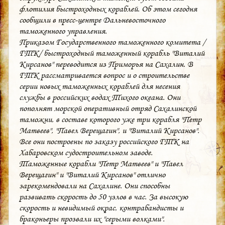
флотилия быстроходных кораблей. Об этом сегодня
сообщили в пресс-центре Дальневосточного
таможенного управления.
Приказом Государственного таможенного комитета /
ГТК/ быстроходный таможенный корабль "Виталий
Кирсанов" переводится из Приморья на Сахалин. В
ГТК рассматривается вопрос и о строительстве
серии новых таможенных кораблей для несения
службы в российских водах Тихого океана. Они
пополнят морской оперативный отряд Сахалинской
таможни, в составе которого уже три корабля "Петр
Матвеев", "Павел Верещагин", и "Виталий Кирсанов".
Все они построены по заказу российского ГТК на
Хабаровском судостроительном заводе.
Таможенные корабли "Петр Матвеев" и "Павел
Верещагин" и "Виталий Кирсанов" отлично
зарекомендовали на Сахалине. Они способны
развивать скорость до 50 узлов в час. За высокую
скорость и невидимый окрас, контрабандисты и
браконьеры прозвали их "серыми волками".