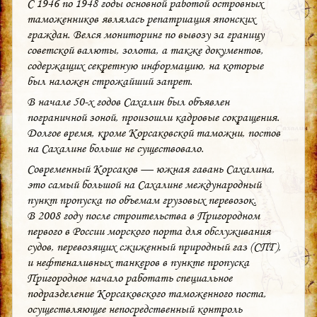
С 1946 по 1948 годы основной работой островных
таможенников являлась репатриация японских
граждан. Велся мониторинг по вывозу за границу
советской валюты, золота, а также документов,
содержащих секретную информацию, на которые
был наложен строжайший запрет.
В начале 50-х годов Сахалин был объявлен
пограничной зоной, произошли кадровые сокращения.
Долгое время, кроме Корсаковской таможни, постов
на Сахалине больше не существовало.
Современный Корсаков — южная гавань Сахалина,
это самый большой на Сахалине международный
пункт пропуска по объемам грузовых перевозок.
В 2008 году после строительства в Пригородном
первого в России морского порта для обслуживания
судов, перевозящих сжиженный природный газ (СПГ),
и нефтеналивных танкеров в пункте пропуска
Пригородное начало работать специальное
подразделение Корсаковского таможенного поста,
осуществляющее непосредственный контроль