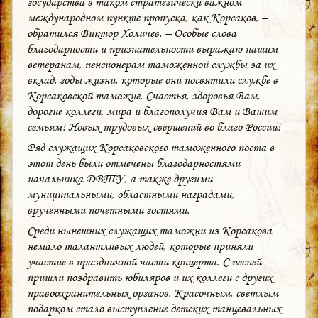
государства в таком стратегически важном
международном пункте пропуска, как Корсаков, –
обратился Виктор Холичев. – Особые слова
благодарности и признательности выражаю нашим
ветеранам, пенсионерам таможенной службы за их
вклад, годы жизни, которые они посвятили службе в
Корсаковской таможне. Счастья, здоровья Вам,
дорогие коллеги, мира и благополучия Вам и Вашим
семьям! Новых трудовых свершений во благо России!
Ряд служащих Корсаковского таможенного поста в
этот день были отмечены благодарностями
начальника ДВТУ, а также другими
муниципальными, областными наградами,
врученными почетными гостями.
Среди нынешних служащих таможни из Корсакова
немало талантливых людей, которые приняли
участие в праздничной части концерта. С песней
пришли поздравить юбиляров и их коллеги с других
правоохранительных органов. Красочным, светлым
подарком стало выступление детских танцевальных