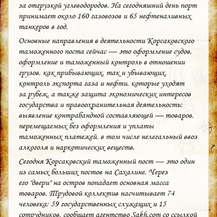
за отгрузкой углеводородов. На сегодняшний день порт
принимает около 160 газовозов и 65 нефтеналивных
танкеров в год.
Основные направления в деятельности Корсаковского
таможенного поста сейчас — это оформление судов,
оформление и таможенный контроль в отношении
грузов, как прибывающих, так и убывающих,
контроль экспорта газа и нефти, которые уходят
за рубеж, а также защита экономических интересов
государства и правоохранительная деятельность:
выявление контрабандной составляющей — товаров,
перемещаемых без оформления и уплаты
таможенных платежей, в том числе нелегальный ввоз
алкоголя и наркотических веществ.
Сегодня Корсаковский таможенный пост — это один
из самых больших постов на Сахалине. Через
его "двери" на остров попадает основная масса
товаров. Трудовой коллектив насчитывает 74
человека: 59 государственных служащих и 15
сотрудников, сообщает агентство Sakh.com со ссылкой