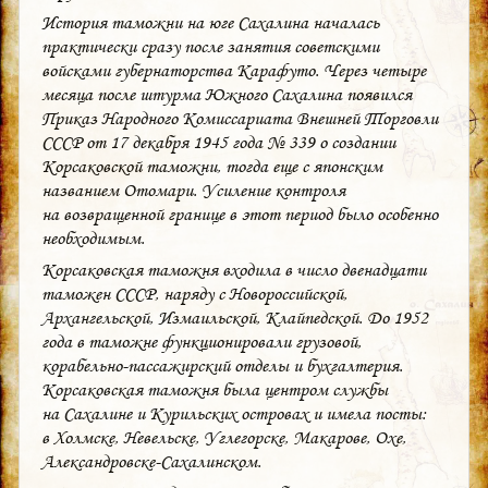
История таможни на юге Сахалина началась
практически сразу после занятия советскими
войсками губернаторства Карафуто. Через четыре
месяца после штурма Южного Сахалина появился
Приказ Народного Комиссариата Внешней Торговли
СССР от 17 декабря 1945 года № 339 о создании
Корсаковской таможни, тогда еще с японским
названием Отомари. Усиление контроля
на возвращенной границе в этот период было особенно
необходимым.
Корсаковская таможня входила в число двенадцати
таможен СССР, наряду с Новороссийской,
Архангельской, Измаильской, Клайпедской. До 1952
года в таможне функционировали грузовой,
корабельно-пассажирский отделы и бухгалтерия.
Корсаковская таможня была центром службы
на Сахалине и Курильских островах и имела посты:
в Холмске, Невельске, Углегорске, Макарове, Охе,
Александровске-Сахалинском.