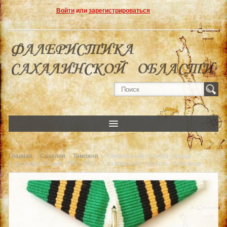
Войти
или
зарегистрироваться
»
»
» Таможенная служба города
Главная
Сахалин
Таможня
Корсакова 70 лет. 1945-2015 / Сахалинская область. Корсаков