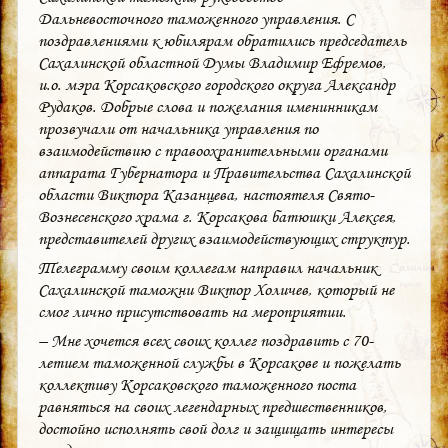
Дальневосточного таможенного управления. С
поздравлениями к юбилярам обратились председатель
Сахалинской областной Думы Владимир Ефремов,
и.о. мэра Корсаковского городского округа Александр
Рудаков. Добрые слова и пожелания именинникам
прозвучали от начальника управления по
взаимодействию с правоохранительными органами
аппарата Губернатора и Правительства Сахалинской
области Виктора Казанцева, настоятеля Свято-
Вознесенского храма г. Корсакова батюшки Алексея,
представителей других взаимодействующих структур.
Телеграмму своим коллегам направил начальник
Сахалинской таможни Виктор Холичев, который не
смог лично присутствовать на мероприятии.
– Мне хочется всех своих коллег поздравить с 70-
летием таможенной службы в Корсакове и пожелать
коллективу Корсаковского таможенного поста
равняться на своих легендарных предшественников,
достойно исполнять свой долг и защищать интересы