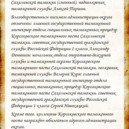
Сахалинской таможни (сменный), подполковник
таможенной службы Алексей Паршин.
Благодарственным письмом администрации округа
отмечены: главный государственный таможенный
инспектор отдела специальных таможенных процедур
Корсаковского таможенного поста Сахалинской
таможни, советник государственной гражданской
службы Российской Федерации 1 класса Александр
Денюшин; начальник отдела оперативно-дежурной
службы и таможенной охраны Корсаковского
таможенного поста Сахалинской таможни, полковник
таможенной службы Валерий Куря; главный
государственный таможенный инспектор отдела
специальных таможенных процедур Корсаковского
таможенного поста Сахалинской таможни, советник
государственной гражданской службы Российской
Федерации 1 класса Сергей Новохацкий.
Кроме того, коллектив Корсаковского таможенного
поста награжден юбилейным адресом администрации
округа.