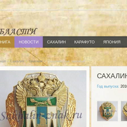
КНИГА
НОВОСТИ
САХАЛИН
КАРАФУТО
ЯПОНИЯ
»
»
» Сахалинская таможня
вная
Сахалин
Таможня
САХАЛИ
Год выпуска:
201