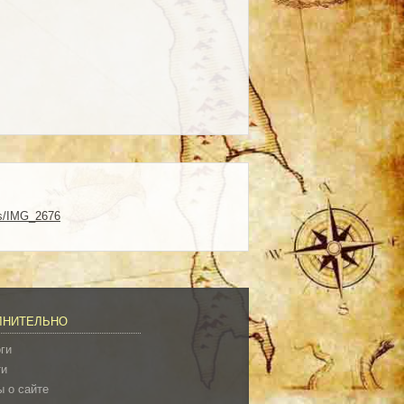
oms/IMG_2676
ЛНИТЕЛЬНО
ги
ти
 о сайте