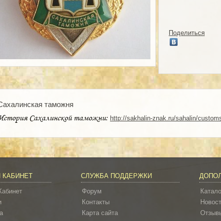
Поделиться
Сахалинская таможня
История Сахалинской таможни:
http://sakhalin-znak.ru/sahalin/cust
 КАБИНЕТ
СЛУЖБА ПОДДЕРЖКИ
ДОПО
Кабинет
Форум
Катало
и
Контакты
Новос
а
Карта сайта
Отзывы