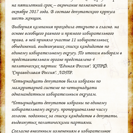
на пятилетний срок – окончание полномочий в
октябре 2017 года. В составе депутатского корпуса
шесть женщин.
Выборная кампания проходила открыто и гласно, на
основе всеобщего равного и прямого избирательного
права, в ней приняло участие 11 избирательных
объединений, выдвинувших списки кандидатов по
единому избирательному округу. По итогам выборам в
представительном органе представлено 4
политических партии: "Единая Россия", КПРФ,
"Справедливая Россия", ЛДПР.
Четырнадцать депутатов были избраны по
мажоритарной системе по четырнадцати
одномандатным избирательным округам.
Четырнадцать депутатов избраны по единому
избирательному округу, пропорционально числу
голосов, поданных за списки кандидатов в депутаты,
выдвинутых политическими партиями.
Согласно внесенным изменениям в избирательное