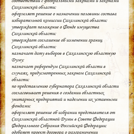
соответствии с федеральными законами и законами
Сахалинской области;
оформляет решение о назначении половины состава
избирательной комиссии Сахалинской области;
утверждает положение о Фонде имущества
Сахалинской области;
утверждает соглашение об изменении границ
Сахалинской области;
назначает дату выборов в Сахалинскую областную
Думу;
назначает референдум Сахалинской области в
случаях, предусмотренных законом Сахалинской
области;
по представлению губернатора Сахалинской области
согласовывает решения о создании областных
унитарных предприятий и наделении их уставными
фондами;
оформляет решение об избрании представителя от
Сахалинской областной Думы в Совете Федерации
Федерального Собрания Российской Федерации;
одобряет проект договора о разграничении