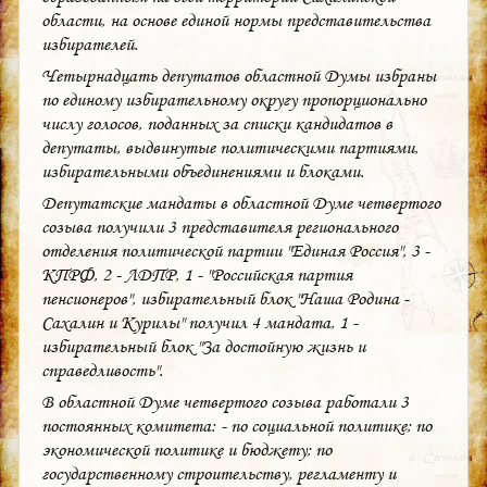
области, на основе единой нормы представительства
избирателей.
Четырнадцать депутатов областной Думы избраны
по единому избирательному округу пропорционально
числу голосов, поданных за списки кандидатов в
депутаты, выдвинутые политическими партиями,
избирательными объединениями и блоками.
Депутатские мандаты в областной Думе четвертого
созыва получили 3 представителя регионального
отделения политической партии "Единая Россия", 3 -
КПРФ, 2 - ЛДПР, 1 - "Российская партия
пенсионеров", избирательный блок "Наша Родина -
Сахалин и Курилы" получил 4 мандата, 1 -
избирательный блок "За достойную жизнь и
справедливость".
В областной Думе четвертого созыва работали 3
постоянных комитета: - по социальной политике; по
экономической политике и бюджету; по
государственному строительству, регламенту и