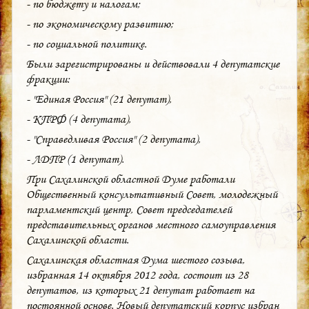
- по бюджету и налогам;
- по экономическому развитию;
- по социальной политике.
Были зарегистрированы и действовали 4 депутатские
фракции:
- "Единая Россия" (21 депутат),
- КПРФ (4 депутата),
- "Справедливая Россия" (2 депутата),
- ЛДПР (1 депутат).
При Сахалинской областной Думе работали
Общественный консультативный Совет, молодежный
парламентский центр, Совет председателей
представительных органов местного самоуправления
Сахалинской области.
Сахалинская областная Дума шестого созыва,
избранная 14 октября 2012 года, состоит из 28
депутатов, из которых 21 депутат работает на
постоянной основе. Новый депутатский корпус избран