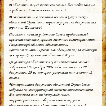
В областной Думе третьего созыва были образованы
и работали 8 постоянных комиссий:
В соответствии с постановлением в Сахалинской
областной Думе была зарегистрирована депутатская
фракция "Единство".
Созданы и начали работать Совет председателей
представительных органов местного самоуправления
Сахалинской области, общественный
консультативный Совет, молодежный парламентский
центр при Сахалинской областной Думе.
Сахалинская областная Дума четвертого созыва,
избранная 10 октября 2004 года, состояла из 28
депутатов, 19 из которых работали на постоянной
основе.
Четырнадцать депутатов областной Думы были
избраны по мажоритарной системе относительного
большинства по семи двухмандатным
территориальным избирательным округам,
образованным на всей территории Сахалинской