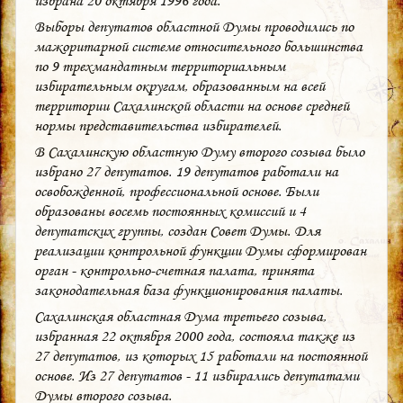
избрана 20 октября 1996 года.
Выборы депутатов областной Думы проводились по
мажоритарной системе относительного большинства
по 9 трехмандатным территориальным
избирательным округам, образованным на всей
территории Сахалинской области на основе средней
нормы представительства избирателей.
В Сахалинскую областную Думу второго созыва было
избрано 27 депутатов. 19 депутатов работали на
освобожденной, профессиональной основе. Были
образованы восемь постоянных комиссий и 4
депутатских группы, создан Совет Думы. Для
реализации контрольной функции Думы сформирован
орган - контрольно-счетная палата, принята
законодательная база функционирования палаты.
Сахалинская областная Дума третьего созыва,
избранная 22 октября 2000 года, состояла также из
27 депутатов, из которых 15 работали на постоянной
основе. Из 27 депутатов - 11 избирались депутатами
Думы второго созыва.