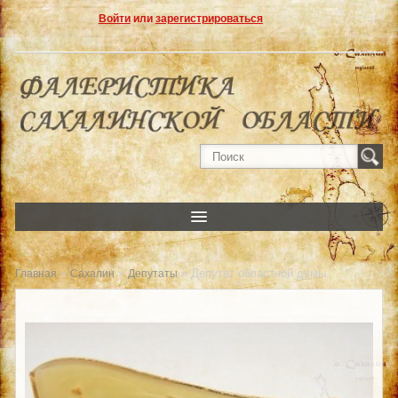
Войти
или
зарегистрироваться
»
»
» Депутат областной думы
Главная
Сахалин
Депутаты