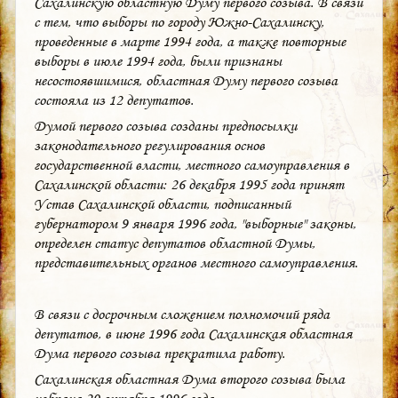
Сахалинскую областную Думу первого созыва. В связи
с тем, что выборы по городу Южно-Сахалинску,
проведенные в марте 1994 года, а также повторные
выборы в июле 1994 года, были признаны
несостоявшимися, областная Думу первого созыва
состояла из 12 депутатов.
Думой первого созыва созданы предпосылки
законодательного регулирования основ
государственной власти, местного самоуправления в
Сахалинской области: 26 декабря 1995 года принят
Устав Сахалинской области, подписанный
губернатором 9 января 1996 года, "выборные" законы,
определен статус депутатов областной Думы,
представительных органов местного самоуправления.
В связи с досрочным сложением полномочий ряда
депутатов, в июне 1996 года Сахалинская областная
Дума первого созыва прекратила работу.
Сахалинская областная Дума второго созыва была