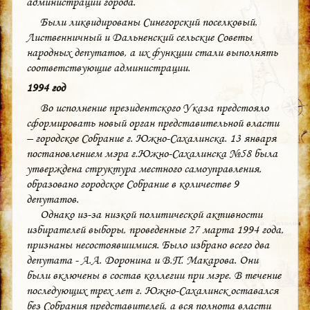
администрации города.
Были ликвидированы Синегорский поселковый,
Лиственничный и Дальненский сельские Советы
народных депутатов, а их функции стали выполнять
соответствующие администрации.
1994 год
Во исполнение президентского Указа предстояло
сформировать новый орган представительной власти
– городское Собрание г. Южно-Сахалинска. 13 января
постановлением мэра г.Южно-Сахалинска №58 была
утверждена структура местного самоуправления,
образовано городское Собрание в количестве 9
депутатов.
Однако из-за низкой политической активности
избирателей выборы, проведенные 27 марта 1994 года,
признаны несостоявшимися. Было избрано всего два
депутата - А.А. Доронина и В.П. Макарова. Они
были включены в состав коллегии при мэре. В течение
последующих трех лет г. Южно-Сахалинск оставался
без Собрания представителей, а вся полнота власти