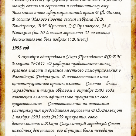
между сессиями горсовета и подотчетному ему.
Возглавил вновь сформированный орган В.Ф. Вялых.
В состав Малого Совета сессия избрала Н.В.
Бондаренко, В.Н. Крысова, Э.С.Орловского, М.А.
Пяткина (на 10-й сессии горсовета 21-го созыва
дополнительно был избран С.В. Бых).
1993 год
9 октября обнародован Указ Президента РФ Б.Н.
Ельцина №1617 «О реформе представительных
органов власти и органов местного самоуправления в
Российской Федерации». В соответствии с ним
конституционные органы власти – Советы – были
упразднены и таким образом в октябре 1993 года
советская власть официально прекратила свое
существование. Соответственно на основании
распоряжения председателя горсовета В.Ф.Вялых от
2 ноября 1993 года №259 прекратил свою
деятельность и Южно-Сахалинский городской Совет
народных депутатов, его функции были переданы