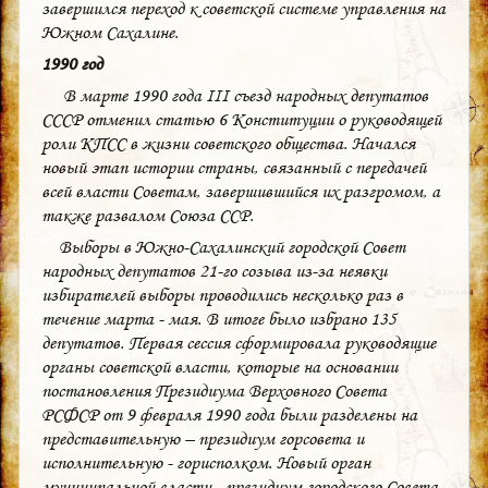
завершился переход к советской системе управления на
Южном Сахалине.
1990 год
В марте 1990 года III съезд народных депутатов
СССР отменил статью 6 Конституции о руководящей
роли КПСС в жизни советского общества. Начался
новый этап истории страны, связанный с передачей
всей власти Советам, завершившийся их разгромом, а
также развалом Союза ССР.
Выборы в Южно-Сахалинский городской Совет
народных депутатов 21-го созыва из-за неявки
избирателей выборы проводились несколько раз в
течение марта - мая. В итоге было избрано 135
депутатов. Первая сессия сформировала руководящие
органы советской власти, которые на основании
постановления Президиума Верховного Совета
РСФСР от 9 февраля 1990 года были разделены на
представительную – президиум горсовета и
исполнительную - горисполком. Новый орган
муниципальной власти - президиум городского Совета