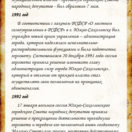
народных депутатов - был образован 7 мая.
1991 год
В соответствии с законом РСФСР «О местном
самоуправлении в РСФСР» в г. Южно-Сахалинске был
учрежден новый орган управления – администрация
города, которая наделялась исполнительно-
распорядительными функциями и была подотчетна
горсовету. Состоявшаяся 20 декабря 1991 года сессия
горсовета приняла решение именовать главу
администрации «мэр города Южно-Сахалинска»,
который в отличие от прежней власти стал
осуществлять свои полномочия на принципах
единоначалия.
1992 год
17 января восьмая сессия Южно-Сахалинского
городского Совета народных депутатов приняла
решение о прекращении деятельности президиума
горсовета и передаче его полномочий вновь созданному
Малому Совету как органу, постоянно действующему