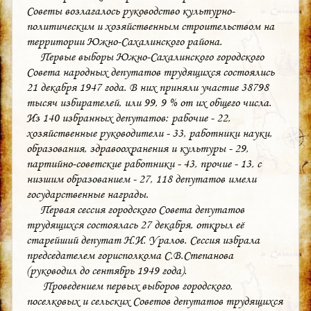
Советы возлагалось руководство культурно-
политическим и хозяйственным строительством на
территории Южно-Сахалинского района.
Первые выборы Южно-Сахалинского городского
Совета народных депутатов трудящихся состоялись
21 декабря 1947 года. В них приняли участие 38798
тысяч избирателей, или 99, 9 % от их общего числа.
Из 140 избранных депутатов: рабочие - 22,
хозяйственные руководители - 33, работники науки,
образования, здравоохранения и культуры - 29,
партийно-советские работники - 43, прочие - 13, с
низшим образованием - 27, 118 депутатов имели
государственные награды.
Первая сессия городского Совета депутатов
трудящихся состоялась 27 декабря, открыл её
старейший депутат Н.И. Уралов. Сессия избрала
председателем горисполкома С.В.Степанова
(руководил до сентябрь 1949 года).
Проведением первых выборов городского,
поселковых и сельских Советов депутатов трудящихся