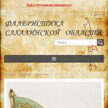
Войти
или
зарегистрироваться
»
»
» Депутат городского собрания
Главная
Сахалин
Депутаты