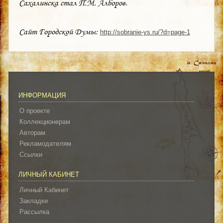
Сахалинска стал П.М. Алборов.
Сайт Городской Думы:
http://sobranie-ys.ru/?d=page-1
ИНФОРМАЦИЯ
О проекте
Коллекционерам
Авторам
Рекламодателям
Ссылки
ЛИЧНЫЙ КАБИНЕТ
Личный Кабинет
Закладки
Рассылка