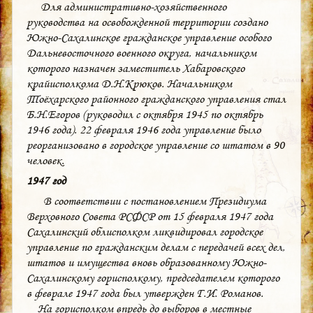
Для административно-хозяйственного
руководства на освобожденной территории создано
Южно-Сахалинское гражданское управление особого
Дальневосточного военного округа, начальником
которого назначен заместитель Хабаровского
крайисполкома Д.Н.Крюков. Начальником
Тоёхарского районного гражданского управления стал
Б.Н.Егоров (руководил с октября 1945 по октябрь
1946 года). 22 февраля 1946 года управление было
реорганизовано в городское управление со штатом в 90
человек.
1947 год
В соответствии с постановлением Президиума
Верховного Совета РСФСР от 15 февраля 1947 года
Сахалинский облисполком ликвидировал городское
управление по гражданским делам с передачей всех дел,
штатов и имущества вновь образованному Южно-
Сахалинскому горисполкому, председателем которого
в феврале 1947 года был утвержден Г.И. Романов.
На горисполком впредь до выборов в местные