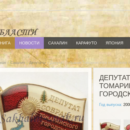
КНИГА
НОВОСТИ
САХАЛИН
КАРАФУТО
ЯПОНИЯ
»
»
» Депутат собрания Томаринского городского о
вная
Сахалин
Депутаты
ДЕПУТА
ТОМАРИ
ГОРОДС
Год выпуска:
200