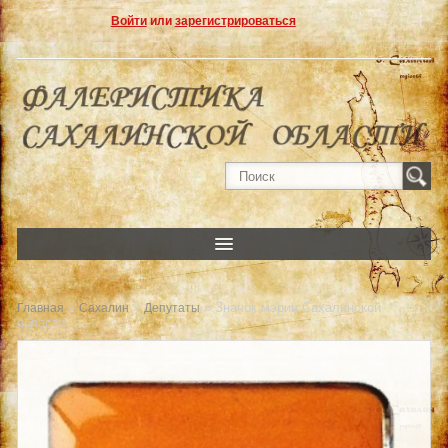
Войти
или
зарегистрироваться
»
»
» Значок мэрии Сахалинской
Главная
Сахалин
Депутаты
области