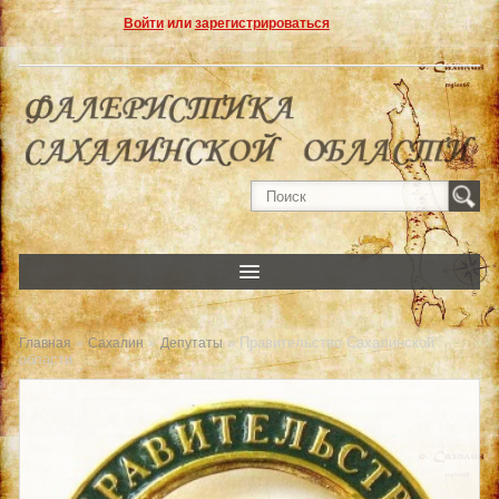
Войти
или
зарегистрироваться
»
»
» Правительство Сахалинской
Главная
Сахалин
Депутаты
области