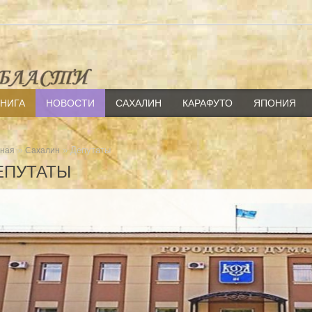
КНИГА
НОВОСТИ
САХАЛИН
КАРАФУТО
ЯПОНИЯ
»
» Депутаты
вная
Сахалин
ЕПУТАТЫ