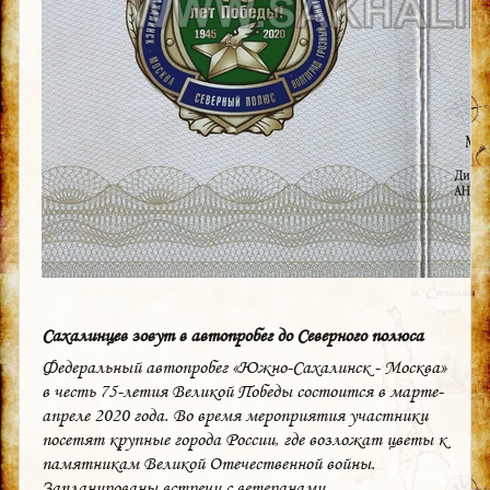
Сахалинцев зовут в автопробег до Северного полюса
Федеральный автопробег «Южно-Сахалинск - Москва»
в честь 75-летия Великой Победы состоится в марте-
апреле 2020 года. Во время мероприятия участники
посетят крупные города России, где возложат цветы к
памятникам Великой Отечественной войны.
Запланированы встречи с ветеранами,