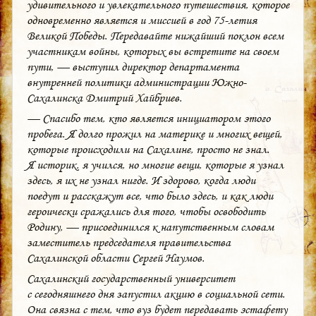
удивительного и увлекательного путешествия, которое
одновременно является и миссией в год 75-летия
Великой Победы. Передавайте нижайший поклон всем
участникам войны, которых вы встретите на своем
пути, — выступил директор департамента
внутренней политики администрации Южно-
Сахалинска Дмитрий Хайбриев.
— Спасибо тем, кто является инициатором этого
пробега. Я долго прожил на материке и многих вещей,
которые происходили на Сахалине, просто не знал.
Я историк, я учился, но многие вещи, которые я узнал
здесь, я их не узнал нигде. И здорово, когда люди
поедут и расскажут все, что было здесь, и как люди
героически сражались для того, чтобы освободить
Родину, — присоединился к напутственным словам
заместитель председателя правительства
Сахалинской области Сергей Наумов.
Сахалинский государственный университет
с сегодняшнего дня запустил акцию в социальной сети.
Она связна с тем, что вуз будет передавать эстафету