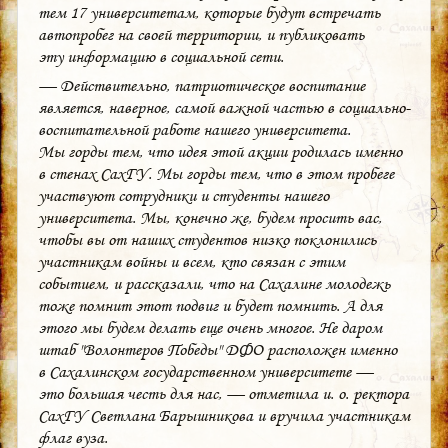
тем 17 университетам, которые будут встречать
автопробег на своей территории, и публиковать
эту информацию в социальной сети.
— Действительно, патриотическое воспитание
является, наверное, самой важной частью в социально-
воспитательной работе нашего университета.
Мы горды тем, что идея этой акции родилась именно
в стенах СахГУ. Мы горды тем, что в этом пробеге
участвуют сотрудники и студенты нашего
университета. Мы, конечно же, будем просить вас,
чтобы вы от наших студентов низко поклонились
участникам войны и всем, кто связан с этим
событием, и рассказали, что на Сахалине молодежь
тоже помнит этот подвиг и будет помнить. А для
этого мы будем делать еще очень многое. Не даром
штаб "Волонтеров Победы" ДФО расположен именно
в Сахалинском государственном университете —
это большая честь для нас, — отметила и. о. ректора
СахГУ Светлана Барышникова и вручила участникам
флаг вуза.