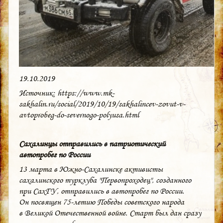
19.10.2019
Источник: https://www.mk-
sakhalin.ru/social/2019/10/19/sakhalincev-zovut-v-
avtoprobeg-do-severnogo-polyusa.html
Сахалинцы отправились в патриотический
автопробег по России
13 марта в Южно-Сахалинске активисты
сахалинского турклуба "Первопроходец", созданного
при СахГУ, отправились в автопробег по России.
Он посвящен 75-летию Победы советского народа
в Великой Отечественной войне. Старт был дан сразу