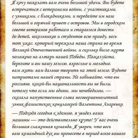
Я хочу пожелать вам очень большой удачи. Вы будете
встречаться с ветеранами войны, с участниками,
с узниками, с блокадниками, и передайте им наш
большой и горячий привет с островов. Мы в городском
совете ветеранов работаем и стараемся донести
до детей, школьников и студентов всю правду, весь
тот ужас, который пережила наша страна во время
Великой Отечественной войны, и сколько было жертв
положено на алтарь нашей Победы. Пожалуйста,
берегите и вы нашу землю, взрослые и молодые,
вам жить, вам дальше творить на этой земле. Будьте
патриотами нашей страны. Не забывайте, что вы
россияне, какой-бы национальности вы не были,
потому что если мы едины, мы непобедимы, —
сказала напутственные слова несовершеннолетний
узник фашистских концлагерей Валентина Азаренко.
— Подходя сегодня к зданию, я увидел ваши
машины — это действительно круто! У вас очень
большая слаженная команда. Я уверен, что весь
ваш командный дух вы пронесете в период всего вашего