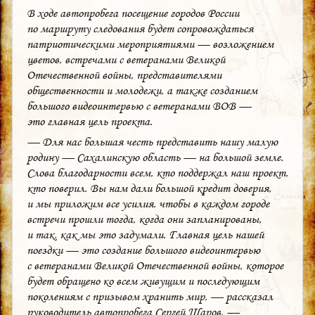
В ходе автопробега посещение городов России
по маршруту следования будет сопровождаться
патриотическими мероприятиями — возложением
цветов, встречами с ветеранами Великой
Отечественной войны, представителями
общественности и молодежи, а также созданием
большого видеоинтервью с ветеранами ВОВ —
это главная цель проекта.
— Для нас большая честь представить нашу малую
родину — Сахалинскую область — на большой земле.
Слова благодарности всем, кто поддержал наш проект,
кто поверил. Вы нам дали большой кредит доверия,
и мы приложим все усилия, чтобы в каждом городе
встречи прошли тогда, когда они запланированы,
и так, как мы это задумали. Главная цель нашей
поездки — это создание большого видеоинтервью
с ветеранами Великой Отечественной войны, которое
будет обращено ко всем живущим и последующим
поколениям с призывом хранить мир, — рассказал
руководитель автопробега Сергей Шаров. —