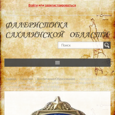
Войти
или
зарегистрироваться
»
»
» Автопробег 75 лет
Главная
Сахалин
Воспитание/Образование
победы! 1945-2020. Южно-Сахалинск-Москва-Северный полюс-
Волгоград-Грозный-Санкт Петербург