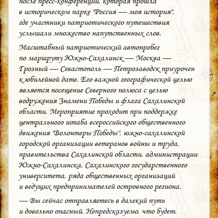
после пресс-конференции, которая прошла
в историческом парке "Россия — моя история",
где участники патриотического путешествия
услышали множество напутственных слов.
Масштабный патриотический автопробег
по маршруту Южно-Сахалинск — Москва —
Грозный — Севастополь — Петрозаводск приурочен
к юбилейной дате. Его важной географической целью
является посещение Северного полюса с целью
водружения Знамени Победы и флага Сахалинской
области. Мероприятие проходит при поддержке
центрального штаба всероссийского общественного
движения "Волонтеры Победы", южно-сахалинской
городской организации ветеранов войны и труда,
правительства Сахалинской области, администрации
Южно-Сахалинска, Сахалинского государственного
университета, ряда общественных организаций
и ведущих предпринимателей островного региона.
— Вы сейчас отправляетесь в далекий путь
и довольно опасный. Непредсказуемо, что будет.