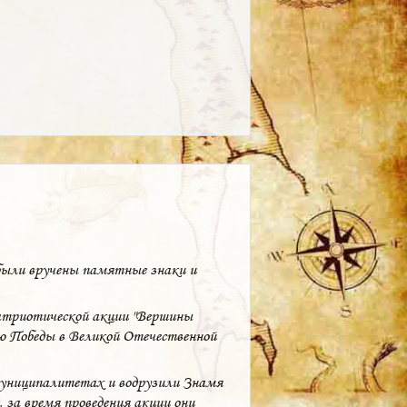
были вручены памятные знаки и
атриотической акции "Вершины
ию Победы в Великой Отечественной
 муниципалитетах и водрузили Знамя
, за время проведения акции они