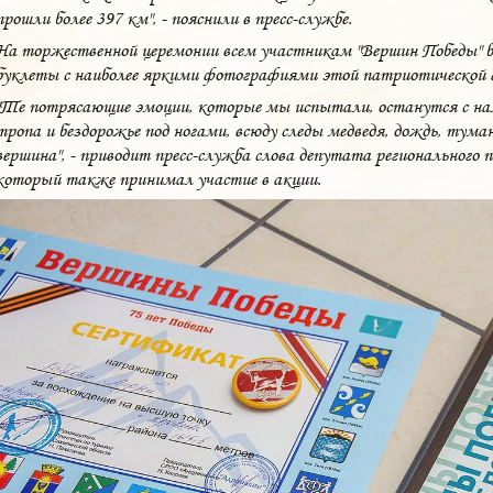
прошли более 397 км", - пояснили в пресс-службе.
На торжественной церемонии всем участникам "Вершин Победы" 
буклеты с наиболее яркими фотографиями этой патриотической 
"Те потрясающие эмоции, которые мы испытали, останутся с нам
тропа и бездорожье под ногами, всюду следы медведя, дождь, туман,
вершина", - приводит пресс-служба слова депутата регионального
который также принимал участие в акции.