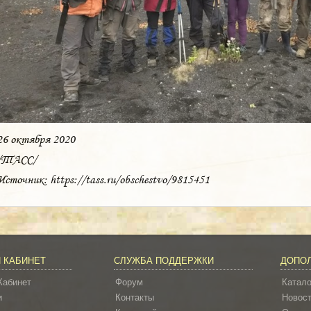
26 октября 2020
/ТАСС/
Источник: https://tass.ru/obschestvo/9815451
 КАБИНЕТ
СЛУЖБА ПОДДЕРЖКИ
ДОПО
Кабинет
Форум
Катало
и
Контакты
Новос