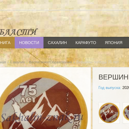
КНИГА
НОВОСТИ
САХАЛИН
КАРАФУТО
ЯПОНИЯ
»
»
» Вершины победы 75 лет
вная
Сахалин
Воспитание/Образование
ВЕРШИН
Год выпуска:
202