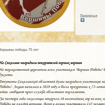
Поделиться
Вершины победы 75 лет
На Сахалине наградили покорителей горных вершин
На торжественной церемонии всем участникам "Вершин Победы" 
буклеты
Депутаты Сахалинской областной думы наградили участников п
Победы". Акция началась в 2019 году и была приурочена к 75-лет
войне, сообщает пресс-служба областного парламента.
"За полтора года сахалинцы покорили 16 высочайших гор во всех
Победы на каждой вершине. Всего в акции участвовали 145 человек