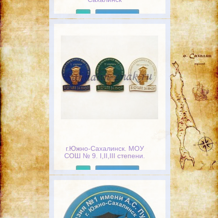
Подробнее
г.Южно-Сахалинск. МОУ
СОШ № 9. I,II,III степени.
"Будущее за мной"
Подробнее