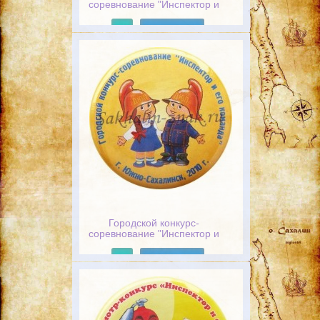
соревнование "Инспектор и
его команда". г.Южно-
Сахалинск, 2011 г.
Подробнее
Городской конкурс-
соревнование "Инспектор и
его команда". г.Южно-
Сахалинск, 2010 г.
Подробнее