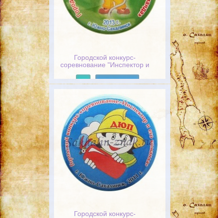
Городской конкурс-
соревнование "Инспектор и
его команда" г.Южно-
Сахалинск 2013 г.
Подробнее
Городской конкурс-