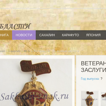
КНИГА
НОВОСТИ
САХАЛИН
КАРАФУТО
ЯПОНИЯ
»
»
» Ветеран ГБ. За особые заслуги
вная
Сахалин
ФСБ
ВЕТЕРАН
ЗАСЛУГ
Год выпуска:
?