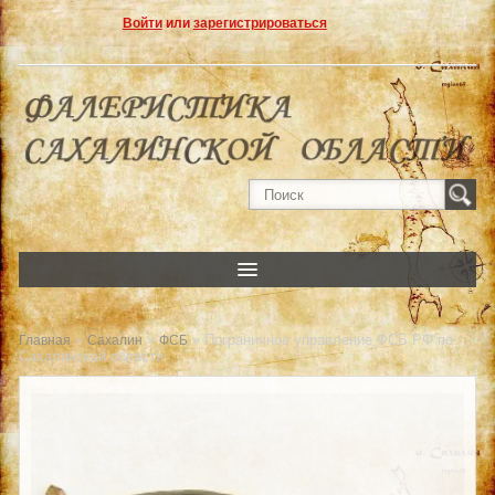
Войти
или
зарегистрироваться
»
»
» Пограничное управление ФСБ РФ по
Главная
Сахалин
ФСБ
Сахалинской области