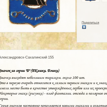
Поделиться
Александровск-Сахалинский 155
Значок из серии "Б" (БКашки, Бэшки)
Значки выходят небольшим тиражом, около 100 шт.
Это в первую очередь относится к самым первым знакам и к знак
имели место быть в качестве утверждённых гербов или их проекты
Некоторые знаки (рисунки) - плод фантазии, отсюда и полярное о
серии.
Серия значков постоянно пополняется новыми знаками и охваты