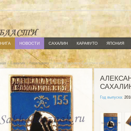
КНИГА
НОВОСТИ
САХАЛИН
КАРАФУТО
ЯПОНИЯ
»
»
» Александровск-Сахалинский 155
вная
Сахалин
Геральдика
АЛЕКСА
САХАЛИН
Год выпуска:
201