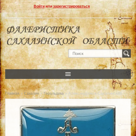
Войти
или
зарегистрироваться
»
»
» Александровск-Сахалинский
Главная
Сахалин
Геральдика