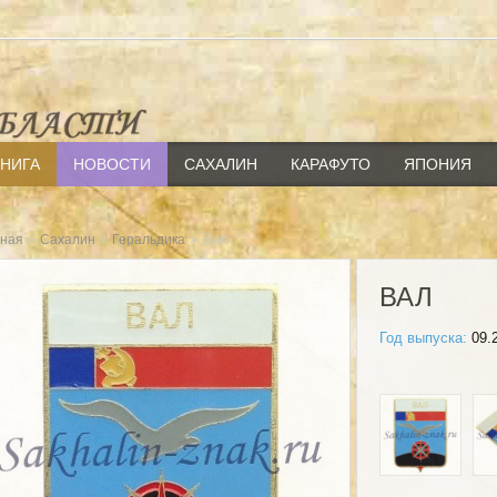
КНИГА
НОВОСТИ
САХАЛИН
КАРАФУТО
ЯПОНИЯ
»
»
» Вал
вная
Сахалин
Геральдика
ВАЛ
Год выпуска:
09.