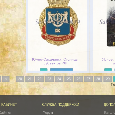
Южно-Сахалинск. Столицы
Ясное.
субъектов РФ
о
Подробнее
<
....
20
21
22
23
24
25
26
27
28
29
По
 КАБИНЕТ
СЛУЖБА ПОДДЕРЖКИ
ДОПО
Кабинет
Форум
Катало