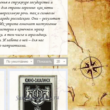
енья в структуре государства и
 для страны огромно: как ноты
версальную речь, так и символы
арода российского. Они – результат
. Их утрата означает наступление
 истории в конечном мраке
, в том числе и геральдики,
 И забота о ней – для нас
го патриотизма.
Показать:
По умолчанию
20