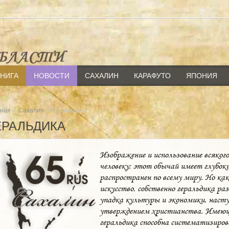
КНИГА
НОВОСТИ
САХАЛИН
КАРАФУТО
ЯПОНИЯ
»
» Геральдика
вная
Сахалин
ЕРАЛЬДИКА
Изображение и использование всякого
человеку; этот обычай имеет глубок
распространен по всему миру. Но как
искусство, собственно геральдика ра
упадка культуры и экономики, насту
утверждением христианства. Имеющ
геральдика способна систематизиро