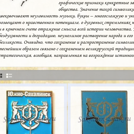
графические признаки конкретные зв
общества. Значение такой символики
увековечивают неуловимость музыки, буквы – многосложную и уни
возвещают о нравственном потенциале, о духовных стремлениях н
и в конечном счете отражение смысла всей истории человечества
бездуховности и деградацию, неумолимое растворение народа и его
безликости. Очевидно, что сохранение и распространение символики
теснейшим образом связано с сохранением великорусской традиции.
стратегическая, всеобщая, направленная на возрождение истинно