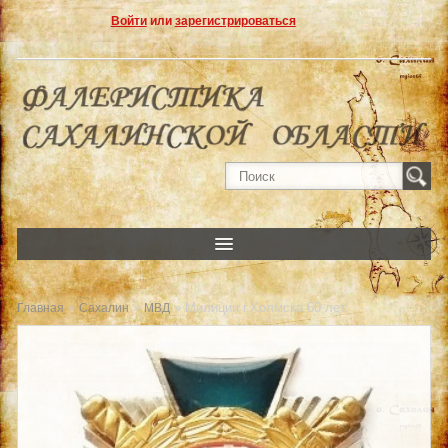
Войти
или
зарегистрироваться
»
»
» Милиции г.Холмска 60 лет
Главная
Сахалин
МВД