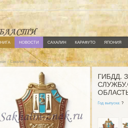
КНИГА
НОВОСТИ
САХАЛИН
КАРАФУТО
ЯПОНИЯ
»
»
» ГИБДД. За безупречную службу.Сахалинская обл
вная
Сахалин
МВД
ГИБДД. 
СЛУЖБУ
ОБЛАСТ
Год выпуска:
?