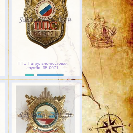
ППС Патрульно-постовая
служба. 65-0071
Подробнее