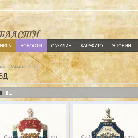
КНИГА
НОВОСТИ
САХАЛИН
КАРАФУТО
ЯПОНИЯ
»
» МВД
вная
Сахалин
ВД