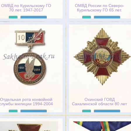
ОМВД по Курильскому ГО
ОМВД России по Северо-
70 лет. 1947-2017
Курильскому ГО 65 лет.
Служа закону-служу народу
Подробнее
Подробнее
Отдельная рота конвойной
Охинский ГОВД
службы милиции 1994-2004
Сахалинской области 80 лет
/ МВД России. УВД
Сахалинской области
Подробнее
Подробнее