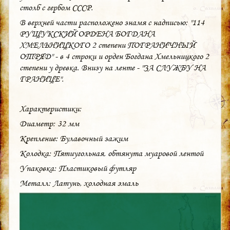
столб с гербом СССР.
В верхней части расположено знамя с надписью: "114
РУЩУКСКИЙ ОРДЕНА БОГДАНА
ХМЕЛЬНИЦКОГО 2 степени ПОГРАНИЧНЫЙ
ОТРЯД" - в 4 строки и орден Богдана Хмельницкого 2
степени у древка. Внизу на ленте - "ЗА СЛУЖБУ НА
ГРАНИЦЕ".
Характеристики:
Диаметр: 32 мм
Крепление: Булавочный зажим
Колодка: Пятиугольная, обтянута муаровой лентой
Упаковка: Пластиковый футляр
Металл: Латунь, холодная эмаль