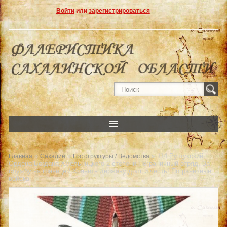
Войти
или
зарегистрироваться
»
»
» 114 Рущукский
Главная
Сахалин
Гос.структуры / Ведомства
Ордена Богдана Хмельницкого 2 степени Пограничный отряд, За
службу на границе / Хранить державу долг и честь! Пограничные
войска