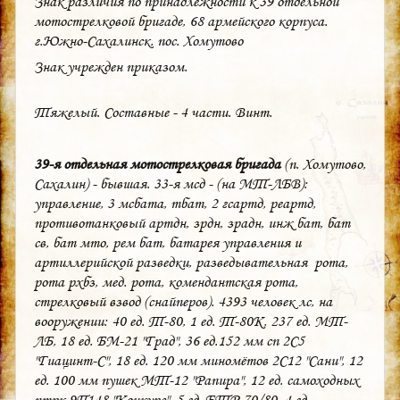
Знак различия по принадлежности к 39 отдельной
мотострелковой бригаде, 68 армейского корпуса.
г.Южно-Сахалинск, пос. Хомутово
Знак учрежден приказом.
Тяжелый. Составные - 4 части. Винт.
39-я отдельная мотострелковая бригада
(п. Хомутово,
Сахалин) - бывшая. 33-я мсд - (на МТ-ЛБВ):
управление, 3 мсбата, тбат, 2 гсартд, реартд,
противотанковый артдн, зрдн, зрадн, инж бат, бат
св, бат мто, рем бат, батарея управления и
артиллерийской разведки, разведывательная рота,
рота рхбз, мед. рота, комендантская рота,
стрелковый взвод (снайперов). 4393 человек лс, на
вооружении: 40 ед. Т-80, 1 ед. Т-80К, 237 ед. МТ-
ЛБ, 18 ед. БМ-21 "Град", 36 ед.152 мм сп 2С5
"Гиацинт-С", 18 ед. 120 мм миномётов 2С12 "Сани", 12
ед. 100 мм пушек МТ-12 "Рапира", 12 ед. самоходных
птрк 9П148 "Конкурс", 5 ед. БТР-70/80, 4 ед.