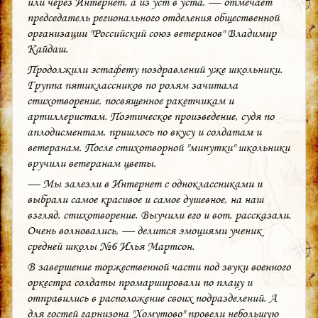
или через Интернет, а из уст в уста, — отмечает
председатель регионального отделения общественной
организации "Российский союз ветеранов" Владимир
Кайдаш.
Продолжили эстафету поздравлений уже школьники.
Группа пятиклассников по ролям зачитала
стихотворение, посвященное ракетчикам и
артиллеристам. Поэтическое произведение, судя по
аплодисментам, пришлось по вкусу и солдатам и
ветеранам. После стихотворной "минутки" школьники
вручили ветеранам цветы.
— Мы залезли в Интернет с одноклассниками и
выбрали самое красивое и самое душевное, на наш
взгляд, стихотворение. Выучили его и вот, рассказали.
Очень волновались, — делится эмоциями ученик
средней школы №6 Илья Мартсон.
В завершение торжественной части под звуки военного
оркестра солдаты промаршировали по плацу и
отправились в расположение своих подразделений. А
для гостей гарнизона "Хомутово" провели небольшую