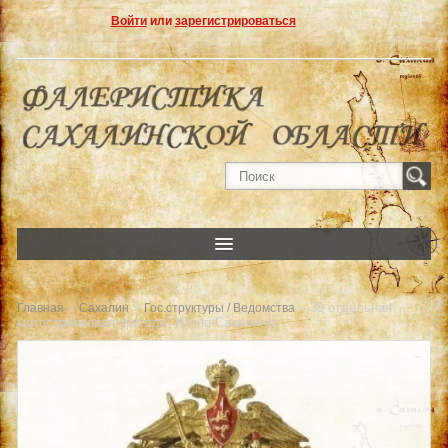
Войти
или
зарегистрироваться
»
»
» 39 отдельная
Главная
Сахалин
Гос.структуры / Ведомства
мотострелковая бригада. Южно-Сахалинск