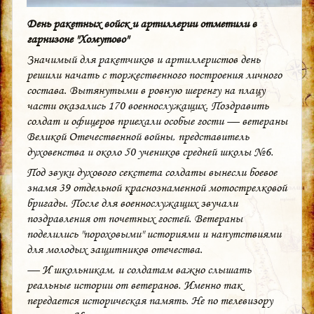
День ракетных войск и артиллерии отметили в
гарнизоне "Хомутово"
Значимый для ракетчиков и артиллеристов день
решили начать с торжественного построения личного
состава. Вытянутыми в ровную шеренгу на плацу
части оказались 170 военнослужащих. Поздравить
солдат и офицеров приехали особые гости — ветераны
Великой Отечественной войны, представитель
духовенства и около 50 учеников средней школы №6.
Под звуки духового секстета солдаты вынесли боевое
знамя 39 отдельной краснознаменной мотострелковой
бригады. После для военнослужащих звучали
поздравления от почетных гостей. Ветераны
поделились "пороховыми" историями и напутствиями
для молодых защитников отечества.
— И школьникам, и солдатам важно слышать
реальные истории от ветеранов. Именно так
передается историческая память. Не по телевизору