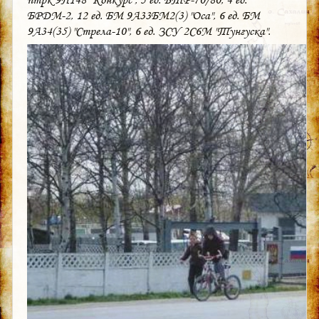
БРДМ-2, 12 ед. БМ 9А33БМ2(3) "Оса", 6 ед. БМ
9А34(35) "Стрела-10", 6 ед. ЗСУ 2С6М "Тунгуска".