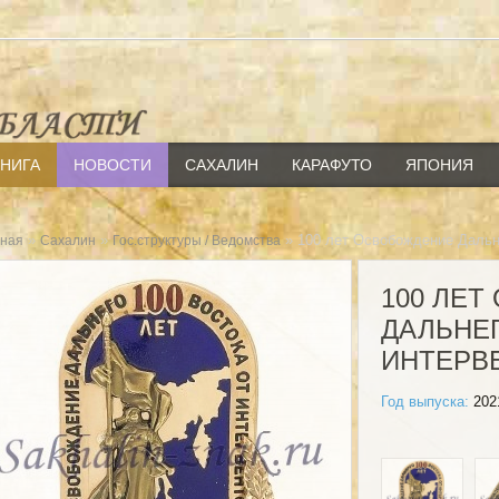
КНИГА
НОВОСТИ
САХАЛИН
КАРАФУТО
ЯПОНИЯ
»
»
» 100 лет Освобождение Дальне
вная
Сахалин
Гос.структуры / Ведомства
100 ЛЕ
ДАЛЬНЕ
ИНТЕРВЕ
Год выпуска:
202