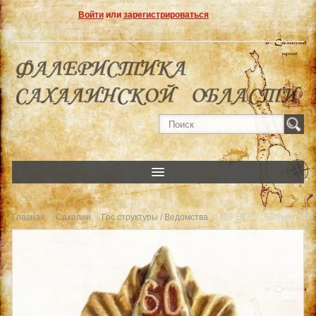
Войти
или
зарегистрироваться
»
»
» 119 БТРЗ. 60 лет
Главная
Сахалин
Гос.структуры / Ведомства